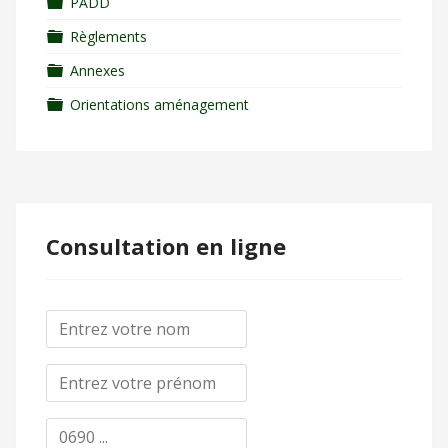
Dossier
PADD
Dossier
Règlements
Dossier
Annexes
Dossier
Orientations aménagement
Consultation en ligne